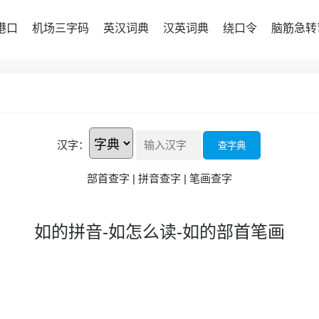
港口
机场三字码
英汉词典
汉英词典
绕口令
脑筋急转
汉字：
查字典
部首查字
|
拼音查字
|
笔画查字
如的拼音-如怎么读-如的部首笔画