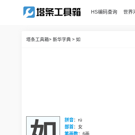
HS编码查询
世界
塔条工具箱
>
新华字典
>
如
拼音
：rú
如
部首
：
女
笔画数
：
6画