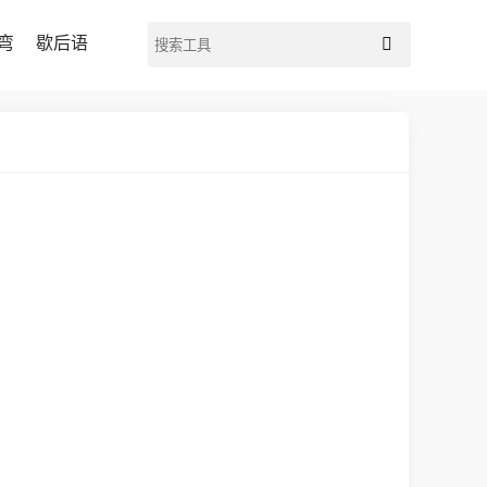
弯
歇后语