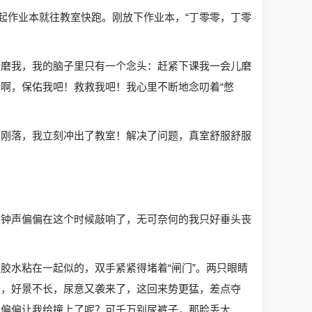
起作业本就往教室快跑。刚放下作业本，“丁零零，丁零
折磨我，我的脑子里只有一个念头：赶紧下课我一会儿磨
啊，保佑我吧！救救我吧！我心里不断地念叨着“憋
话音刚落，我立刻冲出了教室！解决了问题，真室舒服舒服
的钟声偏偏在这个时候敲响了，无可奈何的我只好垂头丧
胶水粘在一起似的，双手紧紧得堵着“闸门”。两只眼睛
是，好景不长，尿意又袭来了，这回来势更猛，差点夺
么偏偏让我给撞上了呢？可千万别尿裤子，那脸丢大