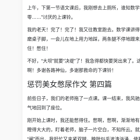
上午，下第一节语文课后，我刚想去上厕所，谁知数学
零……”讨厌的上课铃。
我的老天！完了！完了！我又往教室跑去。数学课讲得
磨桌子脚，一会儿在地上用力地踩，两条腿不停地蹭来
住！憋住！
不好，“大坝”就要“决堤”了！我急得都快要哭出来了
啊！多谢各路神仙，多谢那救命的下课铃！
惩罚美女憋尿作文 第四篇
前些日子，我们的老师拖了一点课。课一结束，我风驰
气地回到了座位。
刚开始上课时，我还能憋得住。憋啊，憋啊，渐渐地有
瞪得大大的，盯着老师，脑子一片空白，不知所云。就
“闸”而出，我赶忙又夹紧双腿，膀胱似乎波涛汹涌，