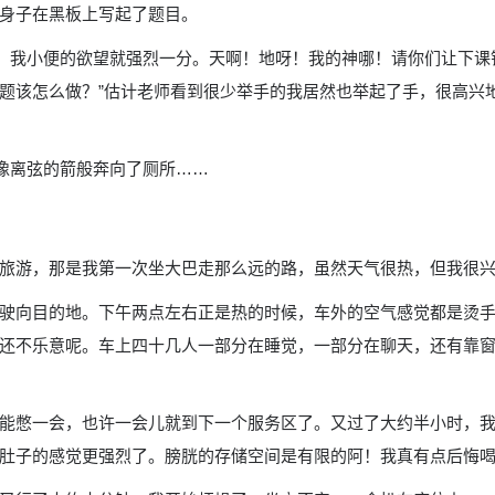
身子在黑板上写起了题目。
题，我小便的欲望就强烈一分。天啊！地呀！我的神哪！请你们让下
这道题该怎么做？”估计老师看到很少举手的我居然也举起了手，很高
我像离弦的箭般奔向了厕所……
旅游，那是我第一次坐大巴走那么远的路，虽然天气很热，但我很
驶向目的地。下午两点左右正是热的时候，车外的空气感觉都是烫
还不乐意呢。车上四十几人一部分在睡觉，一部分在聊天，还有靠
能憋一会，也许一会儿就到下一个服务区了。又过了大约半小时，
肚子的感觉更强烈了。膀胱的存储空间是有限的阿！我真有点后悔