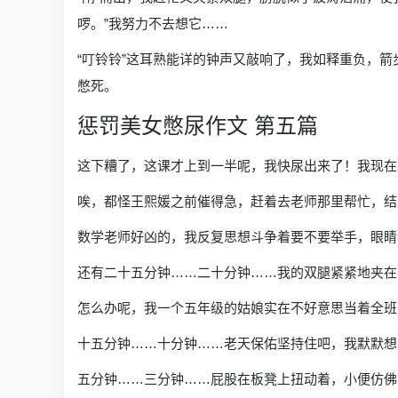
啰。”我努力不去想它……
“叮铃铃”这耳熟能详的钟声又敲响了，我如释重负，
憋死。
惩罚美女憋尿作文 第五篇
这下糟了，这课才上到一半呢，我快尿出来了！我现在
唉，都怪王熙媛之前催得急，赶着去老师那里帮忙，结
数学老师好凶的，我反复思想斗争着要不要举手，眼睛
还有二十五分钟……二十分钟……我的双腿紧紧地夹在
怎么办呢，我一个五年级的姑娘实在不好意思当着全班
十五分钟……十分钟……老天保佑坚持住吧，我默默想
五分钟……三分钟……屁股在板凳上扭动着，小便仿佛