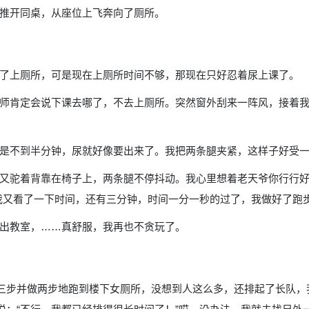
推开同桌，从座位上飞奔向了厕所。
了上厕所，可是现在上厕所时间不够，那现在只好忍着尿上课了。
师肯定会说下课去哪了，不去上厕所。突然窗外刮来一阵风，接着
是不到半分钟，尿就好像要出来了。我把两条腿夹紧，这样子好受
又驼着背靠在椅子上，两条腿不停抖动。我心里想着老天爷你行行好
又看了一下时间，还有三分钟，时间一分一秒的过了，我做好了跑步的姿
出教室，……真舒服，我再也不贪玩了。
我三步并做两步地跑到楼下女厕所，没想到人这么多，还排起了长队