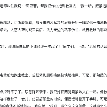
老师叫住我说：“邓亚菲，帮我把作业抱到教室去！”我一听，赶紧抱
很精彩，可听着听着，那没来的及解决的尿就开始一阵紧似一阵地
蹭去。大慈大悲的观音菩萨、法力无边的路来佛祖、救苦救难的耶稣
。这时，那清脆悦耳的下课铃终于响起了！“同学们，下课。”老师的
电挚般地跑出教室，想赶紧到厕所痛痛快快地撒尿。可是，那熟悉
点控制不了了。尿意阵阵袭来，我只好把两腿紧紧地夹在一起，像被
这样我憋了一会儿，感觉舒服些的时候，便慢慢地松开了手脚。可
使我的身体不断地颤抖。我自忖：“哎呀，我怎么这么倒霉，这种事怎