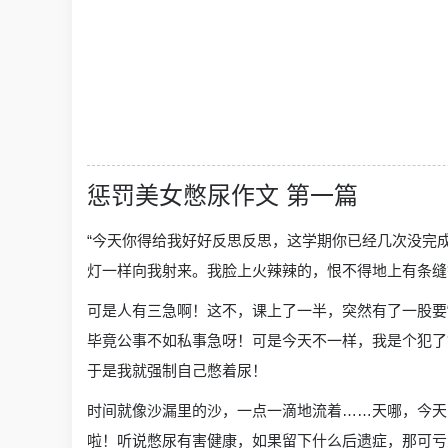
惩罚美女憋尿作文 第一篇
“今天你得给我好好反思反思，这学期你已经几次没完
灯一样向我射来。我脸上火辣辣的，恨不得地上有条缝
可是人有三急啊！这不，课上了一半，突然有了一股要
毕竟公事不如私事急呀！可是今天不一样，我是个犯了
于是我就强制自己憋着尿！
时间就像沙漏里的沙，一点一滴地流着……天哪，今天
啦！听说憋尿有害健康，如果留下什么后遗症，那可亏