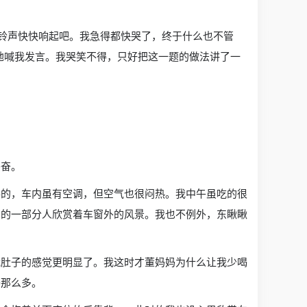
课铃声快快响起吧。我急得都快哭了，终于什么也不管
兴地喊我发言。我哭笑不得，只好把这一题的做法讲了一
兴奋。
手的，车内虽有空调，但空气也很闷热。我中午虽吃的很
窗的一部分人欣赏着车窗外的风景。我也不例外，东瞅瞅
我肚子的感觉更明显了。我这时才董妈妈为什么让我少喝
喝那么多。