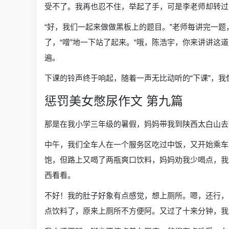
受不了。我再也忍不住，举起了手，可是李老师却转过
“好，我们一起来做做黑板上的题目。”老师每讲完一
了，“噌”地一下站了起来。“哦，陈浩宇，你来讲讲
遍。
下课的铃声终于响起，随着一声无比动听的“下课”，
惩罚美女憋尿作文 第九篇
那是在我小学三年级的暑假，妈妈带我到陕西太白山去
中午，我们全车人在一个服务区吃过中饭，又开始乘车
饱，但路上又喝了两瓶爽口饮料，妈妈劝我少喝点，我
西看看。
不好！我的肚子好象有点感觉，想上厕所。嗯，还行，
点饮料了，原来上厕所不方便阿。又过了十来分钟，我