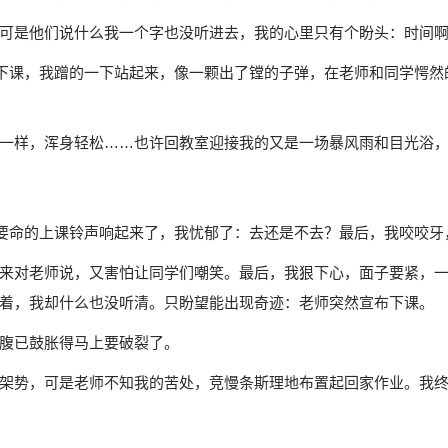
可是他们说什么我一个字也没听进去，我的心里只有个盼头：时间
喊下课，我蹭的一下站起来，像一颗出了镗的子弹，在老师和同学愕
一样，浑身轻松……也许回教室迎接我的又是一场暴风雨和目光浴
，要命的上课铃声响起来了，我忧郁了：去还是不去？最后，我咬咬牙
来对老师说，又害怕让同学们嘲笑。最后，我狠下心，面子要紧，
着，我却什么也没听清。只盼望能出现奇迹：老师突然宣布下课。
腹已鼓胀得马上要破裂了。
架势，可是老师不知我的苦处，竞慢条斯理地布置起回家作业。我