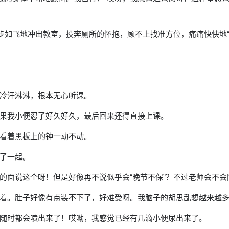
箭步如飞地冲出教室，投奔厕所的怀抱，顾不上找准方位，痛痛快快地
冷汗淋淋，根本无心听课。
果我小便忍了好久好久，最后回来还得直接上课。
看着黑板上的钟一动不动。
了一起。
的面说这个呀！但是好像再不说似乎会“晚节不保”？不过老师会不
着。肚子好像有点装不下了，好难受呀。我脑子的胡思乱想越来越
随时都会喷出来了！哎呦，我感觉已经有几滴小便尿出来了。