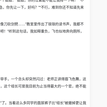
个姐姐：“姐姐，你的位置能不能让我排一下啊！”“不
急，你先让一下，好吗？”“不行，难到你还不知道先来
门像刀砍剑劈……”教室里传出了琅琅的读书声，我都不
去吧！”听到这句话，我如释重负，飞也似地奔向厕所，
。
想举手，一个念头却突然闪过：老师正讲得眉飞色舞，这
行，这个组长可是我目前为止当得最大的一个官，绝不能
”了。当着这么多同学的面尿裤子比“组长”被撤掉更让我