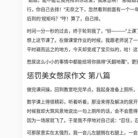
“姐姐，能不能让我先排到你这里，我尿急啊！”那姐姐
行，你自己去排！”无奈之下，忽然看到前面有一个一
后到的'规矩吗？”哼！算了，自己排。
时间一分一秒的过去，终于轮到我了，“铃———”上
想上这节课了。在做课堂作业的时候，我跟老师说了一
平时避而远之的地方，今天却变成了宝贝似的，哈！这
憋尿这么小小的事情中都能给将你搞得“天翻地覆”，更
惩罚美女憋尿作文 第八篇
做完课间操，回到教室吃完早点，我起身准备上厕所，
数学课上得很精彩，听着听着，那没来得及解决的尿开
时候我却大煞风景地说出一句上厕所的话，会不会惹得
因为一场尿就飞了。于是我不停地对自己说：“忍住，忍
可那尿意实在太强烈，我一会儿左腿搁在右腿上，一会儿