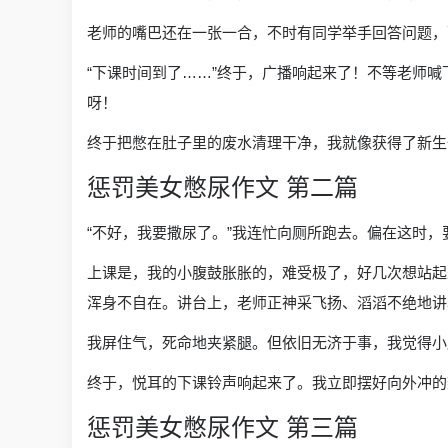
老师的嘴巴还在一张一合，不时有同学举手回答问题，
“下课时间到了……”终于，广播响起来了！不等老师
呀！
终于把憋在肚子里的废水清理干净，我就像获得了新生
惩罚美女憋尿作文 第二篇
“不好，我要撒尿了。”我连忙向厕所跑去。偏在这时
上课是，我的小腹鼓胀胀的，难受极了，好几次想站起
浑身不自在。讲台上，老师正神采飞扬、滔滔不绝地讲
我屏住气，死命地夹紧腿。但依旧无济于事，我觉得小
终于，悦耳的下课铃声响起来了。我立即摆好向外冲的
惩罚美女憋尿作文 第三篇