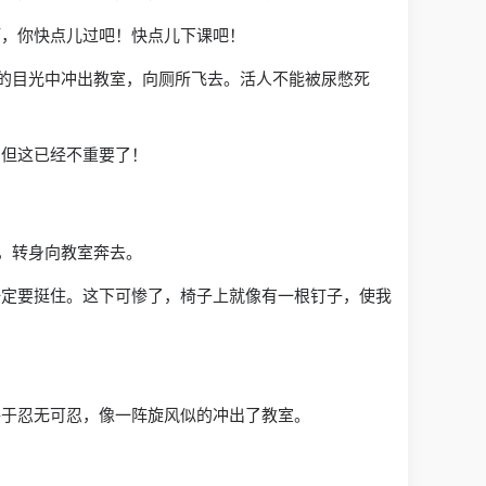
啊，你快点儿过吧！快点儿下课吧！
然的目光中冲出教室，向厕所飞去。活人不能被尿憋死
，但这已经不重要了！
，转身向教室奔去。
一定要挺住。这下可惨了，椅子上就像有一根钉子，使我
终于忍无可忍，像一阵旋风似的冲出了教室。