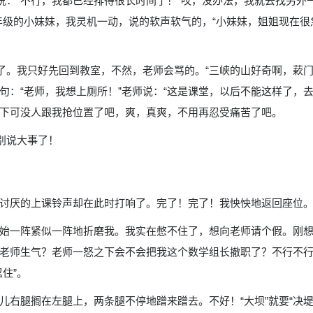
说：“不行，我都已经排得很长时间了！”哎，没办法，我就去找另外一
年级的小妹妹，我灵机一动，说的软声软气的，“小妹妹，姐姐现在很
课了。我只好先回到教室，不然，老师会骂的。“三峡的山好奇啊，蔌
句：“老师，我想上厕所！”老师说：“这是课堂，以后不能这样了，
下可没人跟我抢位置了吧，爽，真爽，不用再忍受痛苦了吧。
别说大事了！
讨厌的上课铃声却在此时打响了。完了！完了！我怏怏地返回座位
始一阵紧似一阵地折磨我。我实在憋不住了，想向老师请个假。刚
老师生气？老师一怒之下会不会把我这个数学组长撤职了？不行不
住”。
右腿搁在左腿上，两条腿不停地蹭来蹭去。不好！“大坝”就要“决堤