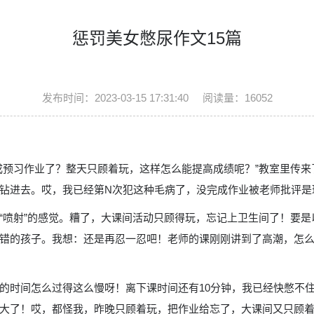
惩罚美女憋尿作文15篇
发布时间：2023-03-15 17:31:40
阅读量：16052
成预习作业了？整天只顾着玩，这样怎么能提高成绩呢？”教室里传
钻进去。哎，我已经第N次犯这种毛病了，没完成作业被老师批评是
“喷射”的感觉。糟了，大课间活动只顾得玩，忘记上卫生间了！要
错的孩子。我想：还是再忍一忍吧！老师的课刚刚讲到了高潮，怎
的时间怎么过得这么慢呀！离下课时间还有10分钟，我已经快憋不
大了！哎，都怪我，昨晚只顾着玩，把作业给忘了，大课间又只顾