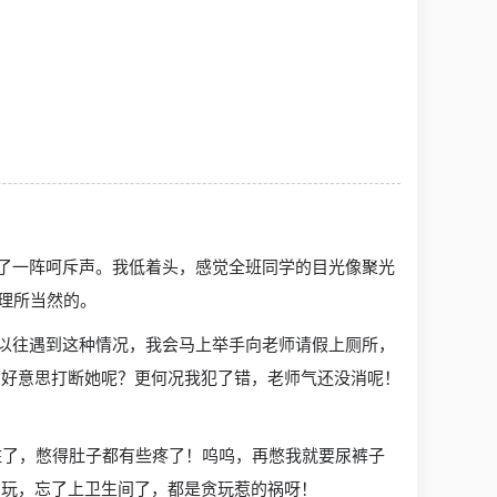
来了一阵呵斥声。我低着头，感觉全班同学的目光像聚光
理所当然的。
是以往遇到这种情况，我会马上举手向老师请假上厕所，
么好意思打断她呢？更何况我犯了错，老师气还没消呢！
住了，憋得肚子都有些疼了！呜呜，再憋我就要尿裤子
着玩，忘了上卫生间了，都是贪玩惹的祸呀！