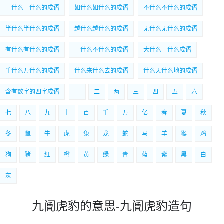
一什么一什么的成语
如什么如什么的成语
不什么不什么的成语
半什么半什么的成语
越什么越什么的成语
无什么无什么的成语
有什么有什么的成语
一什么不什么的成语
大什么一什么成语
千什么万什么的成语
什么来什么去的成语
什么天什么地的成语
含有数字的四字成语
一
二
两
三
四
五
六
七
八
九
十
百
千
万
亿
春
夏
秋
冬
鼠
牛
虎
兔
龙
蛇
马
羊
猴
鸡
狗
猪
红
橙
黄
绿
青
蓝
紫
黑
白
灰
九阍虎豹的意思-九阍虎豹造句