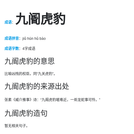
九阍虎豹
成语
：
成语拼音
：jiǔ hūn hǔ bào
成语字数
：
4字成语
九阍虎豹的意思
比喻凶残的权臣。同“九关虎豹”。
九阍虎豹的来源出处
张素《威介推事》诗：“九阍虎豹嗟难近，一炬龙蛇事可怜。”
九阍虎豹造句
暂无相关句子。