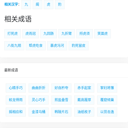
相关汉字
：
九
阍
虎
豹
相关成语
打死虎
虎而冠
九回肠
九折臂
捋虎须
笑面虎
八街九陌
帮虎吃食
暴虎冯河
豹死留皮
最新成语
心精手巧
曲曲折折
好自矜夸
赤手起家
挈妇将雏
蛟龙得雨
灵心巧手
煎盐叠雪
戴高履厚
覆窟倾巢
摇相应和
金漆马桶
韩陵片石
油纸枚子
以劳击逸