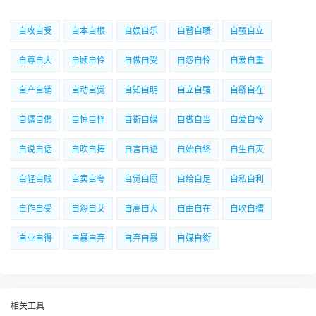
自攻自受
自本自根
自娱自乐
自瞽自聩
自强自立
自尊自大
自顾自怜
自做自受
自怨自怜
自爱自重
自产自销
自动自觉
自知自明
自立自强
自繇自在
自僝自僽
自惊自怪
自衒自媒
自做自当
自爱自怜
自说自话
自吹自捧
自言自语
自始自终
自生自灭
自轻自贱
自卖自夸
自觉自愿
自给自足
自私自利
自作自受
自怨自艾
自高自大
自由自在
自吹自擂
自业自得
自暴自弃
自弃自暴
自媒自衒
相关工具