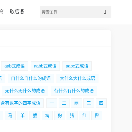
弯
歇后语
aab式成语
aabb式成语
aabc式成语
语
自什么自什么的成语
大什么大什么成语
无什么无什么的成语
有什么有什么的成语
含有数字的四字成语
一
二
两
三
四
马
羊
猴
鸡
狗
猪
红
橙