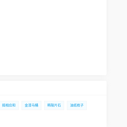
摇相应和
金漆马桶
韩陵片石
油纸枚子