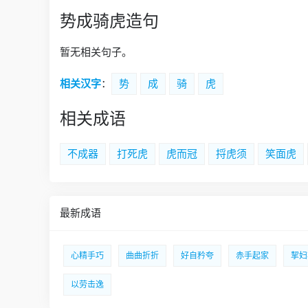
势成骑虎造句
暂无相关句子。
相关汉字
：
势
成
骑
虎
相关成语
不成器
打死虎
虎而冠
捋虎须
笑面虎
最新成语
心精手巧
曲曲折折
好自矜夸
赤手起家
挈妇
以劳击逸