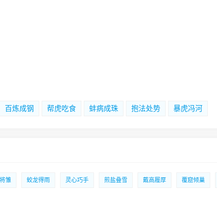
百炼成钢
帮虎吃食
蚌病成珠
抱法处势
暴虎冯河
将雏
蛟龙得雨
灵心巧手
煎盐叠雪
戴高履厚
覆窟倾巢