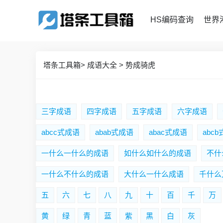
HS编码查询
世界
塔条工具箱
>
成语大全
>
势成骑虎
三字成语
四字成语
五字成语
六字成语
abcc式成语
abab式成语
abac式成语
abc
一什么一什么的成语
如什么如什么的成语
不什
一什么不什么的成语
大什么一什么成语
千什么
五
六
七
八
九
十
百
千
万
黄
绿
青
蓝
紫
黑
白
灰