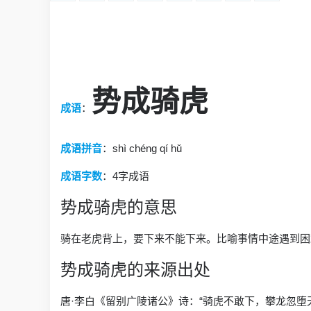
势成骑虎
成语
：
成语拼音
：shì chéng qí hǔ
成语字数
：
4字成语
势成骑虎的意思
骑在老虎背上，要下来不能下来。比喻事情中途遇到困
势成骑虎的来源出处
唐·李白《留别广陵诸公》诗：“骑虎不敢下，攀龙忽堕