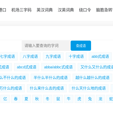
港口
机场三字码
英汉词典
汉英词典
绕口令
脑筋急转
七字成语
八字成语
九字成语
十字成语
abb式成语
b式成语
abcd式成语
abba/abbc式成语
又什么又什么的成
么不什么的成语
半什么半什么的成语
越什么越什么的成语
万什么的成语
什么来什么去的成语
什么天什么地的成语
亿
春
夏
秋
冬
鼠
牛
虎
兔
龙
蛇