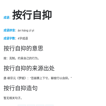
按行自抑
成语
：
成语拼音
：àn háng zì yì
成语字数
：
4字成语
按行自抑的意思
按：克制。约束自己的行为。
按行自抑的来源出处
唐·柳宗元《梦赋》：“忽崩赛上下兮，聊按行以自抑。”
按行自抑造句
暂无相关句子。