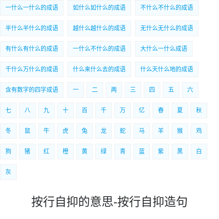
一什么一什么的成语
如什么如什么的成语
不什么不什么的成语
半什么半什么的成语
越什么越什么的成语
无什么无什么的成语
有什么有什么的成语
一什么不什么的成语
大什么一什么成语
千什么万什么的成语
什么来什么去的成语
什么天什么地的成语
含有数字的四字成语
一
二
两
三
四
五
六
七
八
九
十
百
千
万
亿
春
夏
秋
冬
鼠
牛
虎
兔
龙
蛇
马
羊
猴
鸡
狗
猪
红
橙
黄
绿
青
蓝
紫
黑
白
灰
按行自抑的意思-按行自抑造句