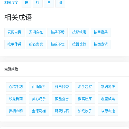
相关汉字
：
按
行
自
抑
相关成语
安闲自得
安闲自在
按兵不动
按部就班
按甲寝兵
按甲休兵
按名责实
按捺不住
按辔徐行
按图索骥
最新成语
心精手巧
曲曲折折
好自矜夸
赤手起家
挈妇将雏
蛟龙得雨
灵心巧手
煎盐叠雪
戴高履厚
覆窟倾巢
摇相应和
金漆马桶
韩陵片石
油纸枚子
以劳击逸