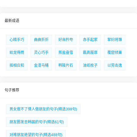
最新成语
心精手巧
曲曲折折
好自矜夸
赤手起家
挈妇将雏
蛟龙得雨
灵心巧手
煎盐叠雪
戴高履厚
覆窟倾巢
摇相应和
金漆马桶
韩陵片石
油纸枚子
以劳击逸
句子推荐
男女做不了情人做朋友的句子(精选398句)
朋友圈发去韩国的句子(精选61句)
对难朋友绝望的句子(精选488句)