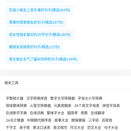
形容小朋友上音乐课的句子(精选264句)
患难时感谢朋友的句子(精选167句)
给女性朋友留言的20字句子(精选180句)
跟朋友说搞笑的句子(精选122句)
惹女朋友生气了最好的哄的句子(精选149句)
相关工具
字数统计器
汉字转换拼音
数字大写转换器
字母大小写转换
简体繁体转换
火星文转换器
元素周期表
26个英文字母表
拼音字母表
在线新华字典
在线词典
繁体字大全
圆周率
质数
在线翻译
24点计算器
中国朝代顺序表
故事大全
眼保健操
三字经
百家姓
千字文
弟子规
乘法口诀表
英文缩写
作文大全
范文大全
句子大全