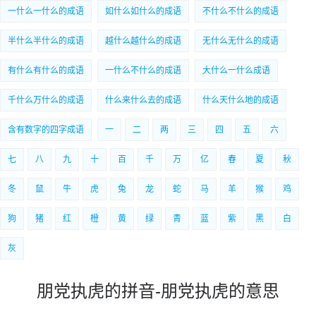
一什么一什么的成语
如什么如什么的成语
不什么不什么的成语
半什么半什么的成语
越什么越什么的成语
无什么无什么的成语
有什么有什么的成语
一什么不什么的成语
大什么一什么成语
千什么万什么的成语
什么来什么去的成语
什么天什么地的成语
含有数字的四字成语
一
二
两
三
四
五
六
七
八
九
十
百
千
万
亿
春
夏
秋
冬
鼠
牛
虎
兔
龙
蛇
马
羊
猴
鸡
狗
猪
红
橙
黄
绿
青
蓝
紫
黑
白
灰
朋党执虎的拼音-朋党执虎的意思