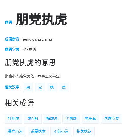
朋党执虎
成语
：
成语拼音
：péng dǎng zhí hǔ
成语字数
：
4字成语
朋党执虎的意思
比喻小人结党营私，危害正义事业。
相关汉字
：
朋
党
执
虎
相关成语
打死虎
虎而冠
捋虎须
笑面虎
执牛耳
帮虎吃食
暴虎冯河
秉要执本
不偏不党
抱关执钥