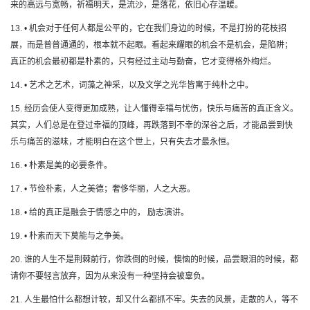
来的高远与宽畅，祈福明天，是流沙，是落花，依旧心存温暖。
13. • 机会对于任何人都是公平的，它在我们身边的时候，不是打扮的花枝招
展，而是普普通通的，根本就不起眼。看起来耀眼的机会不是机会，是陷阱；
真正的机会最初都是朴素的，只有经过主动与勤奋，它才变得格外绚烂。
14. • 艺术之艺术，词藻之神采，以及文学之光华皆寓于纯朴之中。
15. 经历会使人变得更加成熟，让人懂得幸福与忧伤，快乐与痛苦的真正含义。
其实，人们总是在登过幸福的顶峰，再跌落到不幸的深谷之后，才能品尝到快
乐与痛苦的滋味，才能明白在这个世上，只有失去才最永恒。
16. • 朴素是美的必要条件。
17. • 节俭朴素，人之美德；奢侈华丽，人之大恶。
18. • 给的真正是融会于情感之中的， 励志演讲。
19. • 朴素而天下莫能与之争美。
20. 谁的人生不是荆棘前行，你跌倒的时候，懊恼的时候，品尝眼泪的时候，都
请你不要轻言放弃，因为从来没有一种坚持会被辜负。
21. 人生最怕什么都想计较，却又什么都抓不牢。失去的风景，走散的人，等不