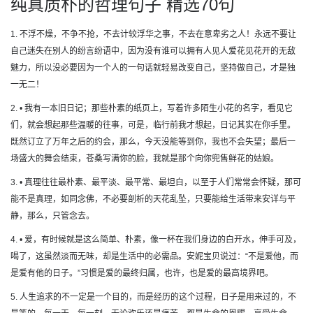
纯真质朴的哲理句子 精选70句
1. 不浮不燥，不争不抢，不去计较浮华之事，不去在意卑劣之人！永远不要让
自己迷失在别人的纷言纷语中，因为没有谁可以拥有人见人爱花见花开的无敌
魅力，所以没必要因为一个人的一句话就轻易改变自己，坚持做自己，才是独
一无二！
2. • 我有一本旧日记；那些朴素的纸页上，写着许多陌生小花的名字，看见它
们，就会想起那些温暖的往事，可是，临行前我才想起，日记其实在你手里。
既然订立了万年之后的约会，那么，今天没能等到你，我也不会失望；最后一
场盛大的舞会结束，苍桑写满你的脸，我就是那个向你兜售鲜花的姑娘。
3. • 真理往往最朴素、最平淡、最平常、最坦白，以至于人们常常会怀疑，那可
能不是真理，如同念佛，不必要剖析的天花乱坠，只要能给生活带来安详与平
静，那么，只管念去。
4. • 爱，有时候就是这么简单、朴素，像一杯在我们身边的白开水，伸手可及，
喝了，这虽然淡而无味，却是生活中的必需品。安妮宝贝说过：“不是爱他，而
是爱有他的日子。”习惯是爱的最终归属，也许，也是爱的最高境界吧。
5. 人生追求的不一定是一个目的，而是经历的这个过程，日子是用来过的，不