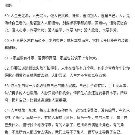
出路。
59. 人金无足赤，人无完人。做人要真诚、谦和，善待别人，温暖自己。人，是
活给自己看的。别奢望人人都懂你，别要求事事都如意。苦累中，懂得安慰自
己。没人心疼，也要坚强；没人鼓掌，也要飞翔；没人欣赏，也要芬芳。
60. • 朴素是艺术作品必不可少的条件；就其本质而言，它排斥任何外在的装饰
和雕琢。
61. • 哪里没有朴素、善良和真理，哪里也就谈不上有伟大。
62. 你要知道遗憾比失败可怕得多，人生在世能有几个秋，有多少青春年华让你
蹉跎？想做的事就勇敢去做，大胆尝试，人生才不留那么多遗憾。
63. 你人生的每一步都必须靠自己的能力完成，自己肚子没有料，手上没本事，
认识再多的人也没用。人脉只能给你机会，但抓住机会还是要靠真本事。所以
啊，提升自己，比到处逢迎别人更重要。
64. 人生就像一场戏，每天上演着各种角色，这场戏没导演、没有编导，有的人
找对了角色，幸福一生，有的人演错了角色，痛苦一生，有的人累了，懂了自
己要什么，懂得找个地方停靠，有的人累了，还拼命去演这个角色，有的角
色，不是所有人都适合去演的，我们主导不了别人，但可以主导得了自己。