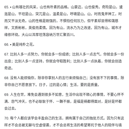
65. • 山有雄壮的风采，山也有朴素的品格。山豪迈，山也俊秀。奇险是山，逶
迤是山，平坦是山，突兀是山，温柔是山，呼啸是山。山，时而鬼斧神工，时
而又平淡无奇。山的性格是刚强的，不惧怕任何压力，但平素却显得和蔼慈
祥，文质彬彬，英俊而柔情。因为有山，流水乃为之改道，因为有山，城市才
缘依环绕。大山以浑厚坦荡容纳万世汇聚百川。
66. • 美是纯朴之花。
67. 比别人多一点努力，你就会多一份成绩；比别人多一点志气，你就会多一份
出息；比别人多一点坚持，你就会夺取胜利；比别人多一点执着，你就会创造
奇迹。
68. 没有人能烦恼你，除非你拿别人的言行来烦恼自己；没有放不下的事情，除
非你自己不愿意放下。日子，过的是心情；生活，要的是质量。
69. 人生在世，难免会遇到很多不如意，生活中出现不顺心的事情，不要心怀不
满、怨气冲天，也不必耿耿于怀、一蹶不振，是福是祸都得面对，是好是坏都
会过去。
70. 每个人都应该学会丰盈自己的生活，拥有属于自己的独处方式。因为只有这
样才不会总被无聊与空虚侵袭，才不会总将生活的希望寄托于他人的陪伴与填