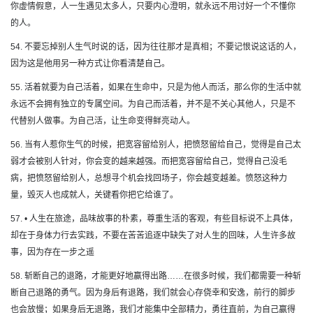
你虚情假意，人一生遇见太多人，只要内心澄明，就永远不用讨好一个不懂你
的人。
54. 不要忘掉别人生气时说的话，因为往往那才是真相；不要记恨说这话的人，
因为这是他用另一种方式让你看清楚自己。
55. 活着就要为自己活着，如果在生命中，只是为他人而活，那么你的生活中就
永远不会拥有独立的专属空间。为自己而活着，并不是不关心其他人，只是不
代替别人做事。为自己活，让生命变得鲜亮动人。
56. 当有人惹你生气的时候，把宽容留给别人，把愤怒留给自己，觉得是自己太
弱才会被别人针对，你会变的越来越强。而把宽容留给自己，觉得自己没毛
病，把愤怒留给别人，总想寻个机会找回场子，你会越变越差。愤怒这种力
量，毁灭人也成就人，关键看你把它给谁了。
57. • 人生在旅途，品味故事的朴素，尊重生活的客观，有些目标说不上具体，
却在于身体力行去实践，不要在苦苦追逐中缺失了对人生的回味，人生许多故
事，因为存在一步之遥
58. 斩断自己的退路，才能更好地赢得出路……在很多时候，我们都需要一种斩
断自己退路的勇气。因为身后有退路，我们就会心存侥幸和安逸，前行的脚步
也会放慢；如果身后无退路，我们才能集中全部精力，勇往直前，为自己赢得