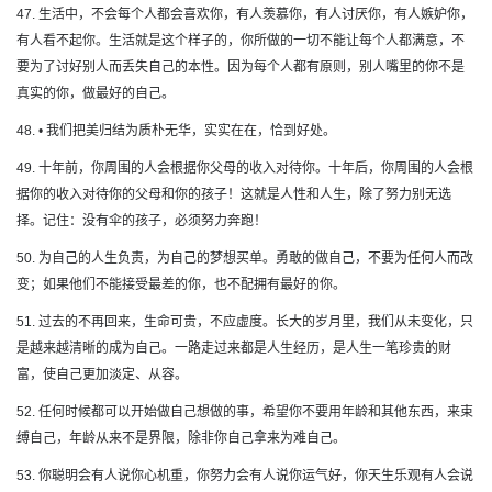
47. 生活中，不会每个人都会喜欢你，有人羡慕你，有人讨厌你，有人嫉妒你，
有人看不起你。生活就是这个样子的，你所做的一切不能让每个人都满意，不
要为了讨好别人而丢失自己的本性。因为每个人都有原则，别人嘴里的你不是
真实的你，做最好的自己。
48. • 我们把美归结为质朴无华，实实在在，恰到好处。
49. 十年前，你周围的人会根据你父母的收入对待你。十年后，你周围的人会根
据你的收入对待你的父母和你的孩子！这就是人性和人生，除了努力别无选
择。记住：没有伞的孩子，必须努力奔跑！
50. 为自己的人生负责，为自己的梦想买单。勇敢的做自己，不要为任何人而改
变；如果他们不能接受最差的你，也不配拥有最好的你。
51. 过去的不再回来，生命可贵，不应虚度。长大的岁月里，我们从未变化，只
是越来越清晰的成为自己。一路走过来都是人生经历，是人生一笔珍贵的财
富，使自己更加淡定、从容。
52. 任何时候都可以开始做自己想做的事，希望你不要用年龄和其他东西，来束
缚自己，年龄从来不是界限，除非你自己拿来为难自己。
53. 你聪明会有人说你心机重，你努力会有人说你运气好，你天生乐观有人会说