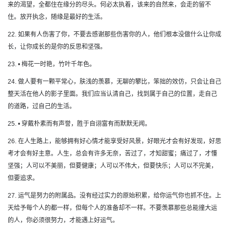
来的渴望，全都住在缘分的尽头。何必太执着，该来的自然来，会走的留不
住。放开执念，随缘是最好的生活。
22. 如果有人伤害了你，不要去感谢那些伤害你的人，他们根本没做什么让你成
长，让你成长的是你的反思和坚强。
23. • 梅花一时艳，竹叶千年色。
24. 做人要有一颗平常心，肤浅的羡慕，无聊的攀比，笨拙的效仿，只会让自己
整天活在他人的影子里面。我们应当认清自己，找到属于自己的位置，走自己
的道路，过自己的生活。
25. • 穿戴朴素而有声誉，胜于自诩富有而默默无闻。
26. 在人生路上，能够拥有好心情才能享受好风景，好眼光才会有好发现，好思
考才会有好主意。人生，总会有许多无奈，苦过了，才知甜蜜；痛过了，才懂
坚强；人可以不美丽，但要健康；人可以不伟大，但要快乐；人可以不完美，
但要追求。
27. 运气是努力的附属品。没有经过实力的原始积累，给你运气你也抓不住。上
天给予每个人的都一样，但每个人的准备却不一样。不要羡慕那些总能撞大运
的人，你必须很努力，才能遇上好运气。