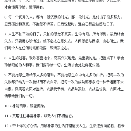
是等的，每一天，每一刻，无论欢乐还是痛苦，都是生命的恩赐，享受生命，
才会懂得珍惜，懂得拥有。
6. 每一个优秀的人，都有一段沉默的时光。那一段时光，是付出了很多努力，
忍受孤独和寂寞，不抱怨不诉苦，日后说起时，连自己都能被感动日子。
7. 人生不怕平淡的日子，只怕的感觉不真实。生命有限，所有得到，最后终会
失去。只要用心珍惜过，就不必太在意失去。人间恩怨与困惑，由心所生。我
们每个人在任何时候都需要一颗清净之心。
8. 人生如过客，欢欢喜喜地来，高高兴兴地走。最重要的是，把握当下！学会
珍惜眼前的人和事。我们要珍惜一切，生活才会处处鲜花烂漫。
9. 不要抱怨生活给予太多的磨难，不要抱怨生命中有太多的曲折。把每—次的
失败都归结为一次尝试而不去自卑，把每一次的成功都想象成一种幸运而不去
自傲。微笑着去面对挫折，去接受幸福，去品味孤独，去战胜忧伤，去面对生
活带给我们的一切。
10. • 朴能镇浮，静能御躁。
11. • 真理往往非常朴素，以致人们不相信它。
12. • 带上你的好心情，用最朴素的生活打理这次人生，生活还要向前看，看未