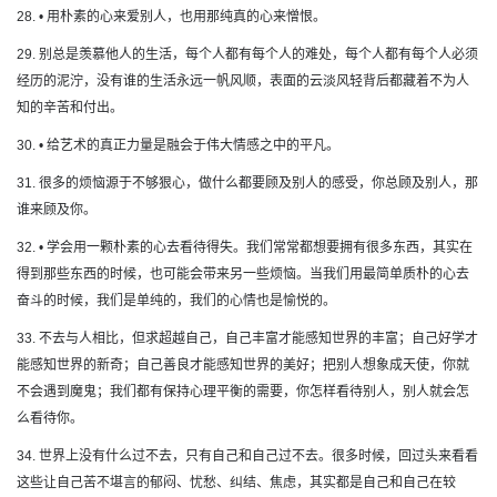
28. • 用朴素的心来爱别人，也用那纯真的心来憎恨。
29. 别总是羡慕他人的生活，每个人都有每个人的难处，每个人都有每个人必须
经历的泥泞，没有谁的生活永远一帆风顺，表面的云淡风轻背后都藏着不为人
知的辛苦和付出。
30. • 给艺术的真正力量是融会于伟大情感之中的平凡。
31. 很多的烦恼源于不够狠心，做什么都要顾及别人的感受，你总顾及别人，那
谁来顾及你。
32. • 学会用一颗朴素的心去看待得失。我们常常都想要拥有很多东西，其实在
得到那些东西的时候，也可能会带来另一些烦恼。当我们用最简单质朴的心去
奋斗的时候，我们是单纯的，我们的心情也是愉悦的。
33. 不去与人相比，但求超越自己，自己丰富才能感知世界的丰富；自己好学才
能感知世界的新奇；自己善良才能感知世界的美好；把别人想象成天使，你就
不会遇到魔鬼；我们都有保持心理平衡的需要，你怎样看待别人，别人就会怎
么看待你。
34. 世界上没有什么过不去，只有自己和自己过不去。很多时候，回过头来看看
这些让自己苦不堪言的郁闷、忧愁、纠结、焦虑，其实都是自己和自己在较