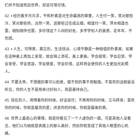
们并不知道死后世界，却说可惜可惜。
42. • 经历着岁月炎凉，平和朴素是对生命最高的尊重，人生付一笑，笑对那些
冷，笑对那些热，淡然一笑，送那些过往成云烟，相逢付一笑，萍水相逢也
罢，相知相伴也罢，多珍惜这个人间的好处，多学学别人的善意，走年年，不
伤感。
43. • 人生，可得意，莫忘形。生活恬淡、心境平静是一种极值的朴素美，如果
在这种美上再加上享受，就会锦上添花，美上更美。学会接受，学会忍受，学
会享受，学会宽容，学会慈爱，学会珍惜，这样将会使你的人生更加光彩照
人。
44. 不要太乖，不想做的事可以拒绝，做不到的事不用勉强，不喜欢的话假装没
听见，你的人生不是用来讨好别人，而是善待自己。
45. 现在的人，用得着你的时候，好话说尽；不再用你的时候，立马转身；喜欢
你的时候，你就是最亮的星；厌恶你的时候，你就是最差的景。
46. 世界上最恶心的事情，就是你看见了一个人虚伪的一面，可是其他人没看
见，他们以为她就是表面上的那么美好，然后你就变成了其他人眼里的心机
婊。