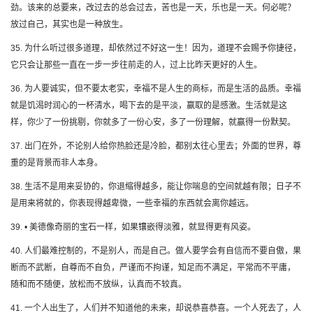
劲。该来的总要来，改过去的总会过去，苦也是一天，乐也是一天。何必呢？
放过自己，其实也是一种放生。
35. 为什么听过很多道理，却依然过不好这一生！因为，道理不会赐予你捷径，
它只会让那些一直在一步一步往前走的人，过上比昨天更好的人生。
36. 为人要诚实，但不要太老实，幸福不是人生的商标，而是生活的品质。幸福
就是饥渴时润心的一杯清水，喝下去的是平淡，赢取的是感激。生活就是这
样，你少了一份挑剔，你就多了一份心安，多了一份理解，就赢得一份默契。
37. 出门在外，不论别人给你热脸还是冷脸，都别太往心里去；外面的世界，尊
重的是背景而非人本身。
38. 生活不是用来妥协的，你退缩得越多，能让你喘息的空间就越有限；日子不
是用来将就的，你表现得越卑微，一些幸福的东西就会离你越远。
39. • 美德像奇丽的宝石一样，如果镶嵌得淡雅，就显得更有风姿。
40. 人们最难控制的，不是别人，而是自己。做人要学会有自信而不要自傲，果
断而不武断，自尊而不自负，严谨而不拘谨，知足而不满足，平常而不平庸，
随和而不随便，放松而不放纵，认真而不较真。
41. 一个人出生了，人们并不知道他的未来，却说恭喜恭喜。一个人死去了，人