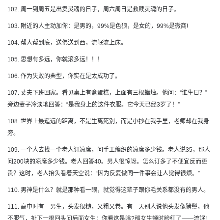
102. 周一到周五是出卖灵魂的日子，周六周日是救赎灵魂的日子。
103. 附近的人主动加你：是男的，99%是色狼，是女的，99%是微商!
104. 帮人帮到底，送佛送到西，流氓流上床。
105. 思想有多远，你就滚多远！！！
106. 作为失败的典型，你实在是太成功了。
107. 丈夫下班回家。看见桌上有盒蛋糕，上面有三根蜡烛。他问：“谁生日？”
旁边妻子冷淡地回答：“是我身上的这件衣服。它今天已经3岁了！”
108. 世界上最遥远的距离，不是生离死别，而是小抄在我手里，老师却在我身
旁。
109. 一个人去找一个老人订凉席，问手工编织的凉席多少钱。老人说35，那人
问200块的凉席多少钱。老人回答40。男人很惊讶。怎么订多了不便宜反而更
贵？这时，老人抬头看着天空说：“因为反复做同一件事会让人觉得很烦。”
110. 男神是什么？就是那种看一眼，就觉得这辈子跟你毛关系都没有的男人。
111. 高中时有一男生，头发很糙，又粗又卷。有一天别人说他头发像猪鬃，他
不服气，扯下一根回头问后面女生：你看这是啥?那女生顿时脸红了——流氓!