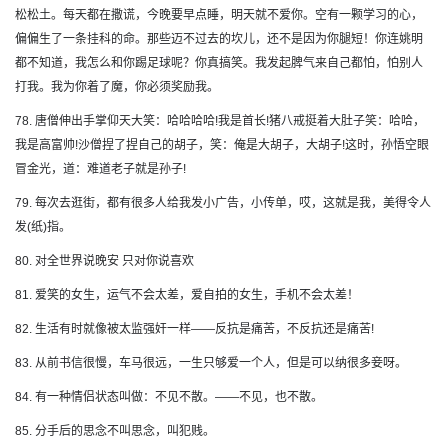
松松土。每天都在撒谎，今晚要早点睡，明天就不爱你。空有一颗学习的心，
偏偏生了一条挂科的命。那些迈不过去的坎儿，还不是因为你腿短！你连姚明
都不知道，我怎么和你踢足球呢？你真搞笑。我发起脾气来自己都怕，怕别人
打我。我为你着了魔，你必须奖励我。
78. 唐僧伸出手掌仰天大笑：哈哈哈哈!我是首长!猪八戒挺着大肚子笑：哈哈，
我是高富帅!沙僧捏了捏自己的胡子，笑：俺是大胡子，大胡子!这时，孙悟空眼
冒金光，道：难道老子就是孙子!
79. 每次去逛街，都有很多人给我发小广告，小传单，哎，这就是我，美得令人
发(纸)指。
80. 对全世界说晚安 只对你说喜欢
81. 爱笑的女生，运气不会太差，爱自拍的女生，手机不会太差！
82. 生活有时就像被太监强奸一样——反抗是痛苦，不反抗还是痛苦!
83. ​从前书信很慢，车马很远，一生只够爱一个人，但是可以纳很多妾呀。
84. 有一种情侣状态叫做：不见不散。——不见，也不散。
85. 分手后的思念不叫思念，叫犯贱。