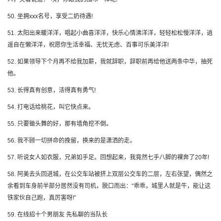
50. 坐拥xxx名号，享受二奶待遇!
51. 太阳出来暖洋洋，唱起小曲喜洋洋，快乐心情沸洋洋，轻轻松松慢洋洋，逍
遥自在懒洋洋，祝愿你生活幸福、无忧无虑、百事可乐美洋洋!
52. 如果领导下个月再不给我加薪，我就辞职，辞职前再给他送两条中华，抽死
他。
53. 长得真有创意，活得真有勇气!
54. 打电话给桃花，叫它快点来。
55. 只要锄头舞的好，那有墙角挖不倒。
56. 我不顾一切拼命的挽留，换来的是潇洒的走。
57. 听说女人如衣服，兄弟如手足。回想起来，我竟然七手八脚的裸奔了20年!
58. 阿美去头回进城，在公交车站被挤上双层公交车的二层，左右张望，偶然之
余看到车身前半部分居然没有司机，脱口而出：“乖乖，城里人就是牛，能让这
铁家伙自己跑，真厉害呀!”
59. 在线招十个男朋友 先私聊的当队长