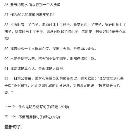
86. 要节约用水 所以你别一个人洗澡
87. ​作为80后的我依旧嬉皮笑脸！
88. 打牌时看上了色子，喝酒时迷上了杯子，睡觉时恋上了被子，穿鞋时爱上了
袜子，臭美时当上了王子，思念时想起了你小子，老朋友，最近好吗?祝开心幸
福!
89. 我曾经和一个人擦肩而过，擦出了火花，险些动起砖头。
90. 人要是倒霉起来，吃火锅不管坐哪里，烟都往你脸上飘。
91. ​我爱你是真心话，告诉你是大冒险。
92. 一日乘公交车，乘客和售票员因为琐事吵架，乘客骂道：“谁娶你准到八辈
子霉!”还不解气，还走到司机跟前让其评理，司机淡定的说：“售票员是我老
婆。”
上一个：
什么是明月仿写句子(精选130句)
下一个：
不但而且和句子(精选69句)
最新句子：