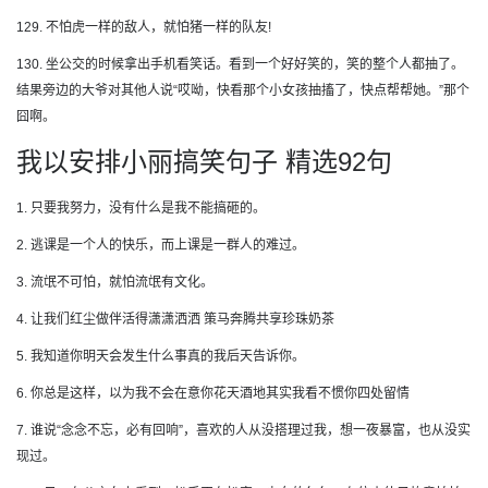
129. 不怕虎一样的敌人，就怕猪一样的队友!
130. 坐公交的时候拿出手机看笑话。看到一个好好笑的，笑的整个人都抽了。
结果旁边的大爷对其他人说“哎呦，快看那个小女孩抽搐了，快点帮帮她。”那个
囧啊。
我以安排小丽搞笑句子 精选92句
1. 只要我努力，没有什么是我不能搞砸的。
2. 逃课是一个人的快乐，而上课是一群人的难过。
3. 流氓不可怕，就怕流氓有文化。
4. 让我们红尘做伴活得潇潇洒洒 策马奔腾共享珍珠奶茶
5. 我知道你明天会发生什么事真的我后天告诉你。
6. ​你总是这样，以为我不会在意你花天酒地其实我看不惯你四处留情
7. 谁说“念念不忘，必有回响”，喜欢的人从没搭理过我，想一夜暴富，也从没实
现过。