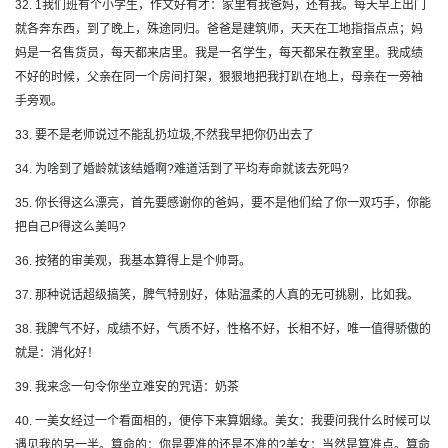
32. 1我们班有个小学生，作文好有才：家里有我爸妈，还有我。每天早上出门
就各奔东西，到了晚上，殊途同归。爸爸是建筑师，天天在工地指指点点；妈
妈是一名售货员，每天都来店里。我是一名学生，每天都呆在教室里。我成绩
不好的时候，父亲在同一个房间打架，狠狠地把我打趴在地上，母亲在一旁袖
手旁观。
33. ​要不是老师说过不能乱扔垃圾,不然我早把你仍出去了
34. 为啥到了婚龄就该结婚啊?难道活到了平均寿命就该去死吗?
35. 你长得这么漂亮，首先要感谢你的爸妈，要不是他们给了你一双巧手，你能
把自己P得这么美吗?
36. 按猪的审美观，我基本算得上是个帅哥。
37. 那种说话超级搞笑，脾气特别好，体贴温柔的人真的无可挑剔，比如我。
38. 我脾气不好，成绩不好，气质不好，性格不好，长相不好，唯一值得骄傲的
就是：消化好！
39. 我来念一句令你坐立难安的咒语：奶茶
40. 一美女经过一个看面相的，便停下来算姻缘。美女：我要问我什么时候可以
遇见我的另一半。算命的：你是要准的还是不准的?美女：当然是算准点。算命