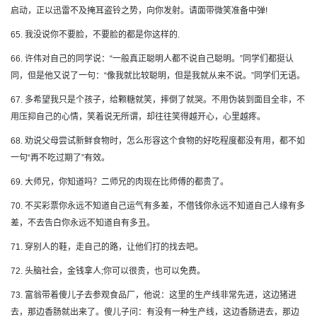
启动，正以迅雷不及掩耳盗铃之势，向你发射。请面带微笑准备中弹!
65. ​我没说你不要脸，不要脸的都是你这样的.
66. 许伟对自己的同学说：“一般真正聪明人都不说自己聪明。”同学们都挺认
同，但是他又说了一句：“像我就比较聪明，但是我就从来不说。”同学们无语。
67. 多希望我只是个孩子，给颗糖就笑，摔倒了就哭。不用伪装到面目全非，不
用压抑自己的心情，笑着说无所谓，却往往笑得越开心，心里越疼。
68. 劝说父母尝试新鲜食物时，怎么形容这个食物的好吃程度都没有用，都不如
一句“再不吃过期了”有效。
69. 大师兄，你知道吗？二师兄的肉现在比师傅的都贵了。
70. 不买彩票你永远不知道自己运气有多差，不借钱你永远不知道自己人缘有多
差，不去告白你永远不知道自有多丑。
71. 穿别人的鞋，走自己的路，让他们打的找去吧。
72. 头脑社会，金钱拿人;你可以很贵，也可以免费。
73. 富翁带着傻儿子去参观食品厂，他说：这里的生产线非常先进，这边猪进
去，那边香肠就出来了。傻儿子问：有没有一种生产线，这边香肠进去，那边