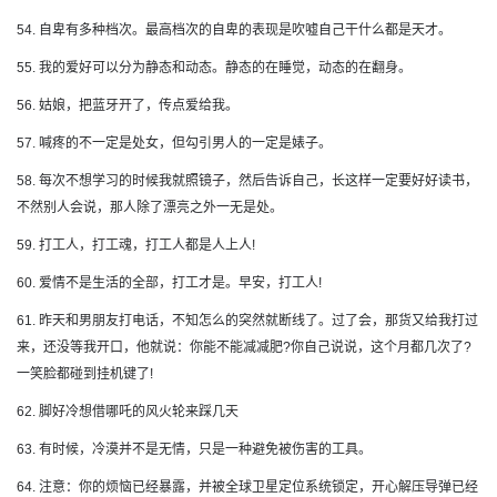
54. 自卑有多种档次。最高档次的自卑的表现是吹嘘自己干什么都是天才。
55. 我的爱好可以分为静态和动态。静态的在睡觉，动态的在翻身。
56. 姑娘，把蓝牙开了，传点爱给我。
57. 喊疼的不一定是处女，但勾引男人的一定是婊子。
58. 每次不想学习的时候我就照镜子，然后告诉自己，长这样一定要好好读书，
不然别人会说，那人除了漂亮之外一无是处。
59. 打工人，打工魂，打工人都是人上人!
60. 爱情不是生活的全部，打工才是。早安，打工人!
61. 昨天和男朋友打电话，不知怎么的突然就断线了。过了会，那货又给我打过
来，还没等我开口，他就说：你能不能减减肥?你自己说说，这个月都几次了?
一笑脸都碰到挂机键了!
62. 脚好冷想借哪吒的风火轮来踩几天
63. 有时候，冷漠并不是无情，只是一种避免被伤害的工具。
64. 注意：你的烦恼已经暴露，并被全球卫星定位系统锁定，开心解压导弹已经