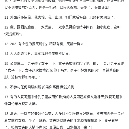
10. ​也许一毛钱买不到幽香的玫瑰，也许一毛钱买不到苦涩的咖啡，也许一毛钱
买不到甜蜜的巧克力，但是一毛钱可以传达祝福：天冷了，保重身体！
11. 外面超多情侣，我害怕，我一出现，她们就后悔自己已经有男朋友了。
12. 我，圆圆的脸蛋，一双秀眉，一双水灵灵的眼睛中间有一颗小红痣，这叫
“双龙红珠”。
13. 2021有个性的搞笑说说，精彩有料，笑翻一群人
14. 人人都说我丑，其实我只是美得不明显。
15. 公交车上一男子碰了女子一下，女子恶狠狠的瞪了他一眼，一会儿男子又碰
了女子一下，女子这次愤愤的说‘你干吗?’，男子不好意思的说‘一直踩着我的
脚，没把你脚垫坏吧。’
16. 不参与任何网络纠纷 如果你骂我 我就关机
17. 有的人复习起来像孔子温故而知新;有的人复习起来像女娲补天;我复习起来
像哥伦布发现新大陆。
18. 夏天，一对年轻夫妇坐公交，人多找不到座位只好站着，丈夫前面是一位穿
着暴露的女孩。坐了一站路，丈夫热得额头的汗水顺着嘴角滴下，妻子看见
了，掐着丈夫的大腿小声说：真没出息，口水都流下来了!