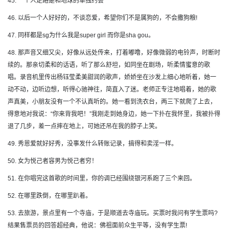
45. 一个人走路是和地球的单独约会
46. 以后一个人好好的，不谈恋爱，希望你们不是属狗的，不会撒狗粮!
47. 同样都是sg为什么我是super girl 而你是sha gou。
48. 那声音又细又尖，好像从远处传来，打着嘟噜，好像微弱的电铃声，时断时
续的。那亲切柔和的话语，听了那么舒坦，如同坐在剧场，听柔情蜜意的歌
唱。录音机里传出杨钰莹柔美甜润的歌声，娇娇坐在沙发上细心地听着，她一
动不动，边听边想，听得心驰神往，简直入了迷。老师正专注地唱着，她的歌
声真美，小朋友没有一个不认真听的。她一看到洗衣台，两三下就爬了上去，
得意地对我说：“你来背我吧！”我刚走到她身边，她一下扑在我怀里，我被扑得
退了几步，差一点摔在地上，可她还吊在我的脖子上笑。
49. 秀恩爱就好好秀，没事发什么转账记录，搞得和卖淫一样。
50. 女为悦己者容男为悦己者穷！
51. 在你唱完这首歌的时间里，你的调已经围绕银河系跑了三个来回。
52. ​在哪里跌倒，在哪里趴着。
53. 去旅游，景点里有一个寺庙，于是顺道去寺庙玩。买票时我问有学生票吗?
结果售票员的回答超经典，他说：佛祖面前众生平等，没有学生票!